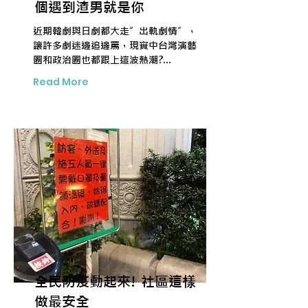
個遇到渣男就是你
近期韓劇與日劇都大走”出軌劇情”，
讓許多劇迷邊追邊罵，現實中台灣演藝
圈和政治圈也都跟上這波熱潮?...
Read More
全民防疫動起來! 社區這樣
做最安全