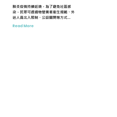
肺炎疫情持續延燒，為了避免社區感
染，民眾可透過物管業者衛生規範、外
送人員出入限制、公設關閉等方式...
Read More
地段好、格局漂亮就買房
小心後悔莫及