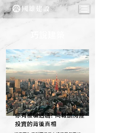
巧說建築
你有被騙過嗎? 高報酬房產
投資的背後真相