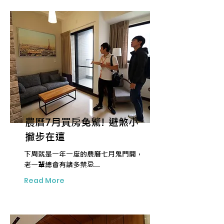
農曆7月買房免驚! 避煞小
撇步在這
下周就是一年一度的農曆七月鬼門開，
老一輩總會有諸多禁忌...
Read More