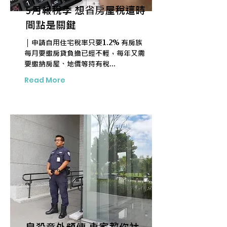
5月報稅季 想省房屋稅這時
間點是關鍵
｜申請自用住宅稅率只要1.2% 有房族
每月要繳房貸負擔已經不輕，每年又需
要繳納房屋、地價等持有稅...
Read More