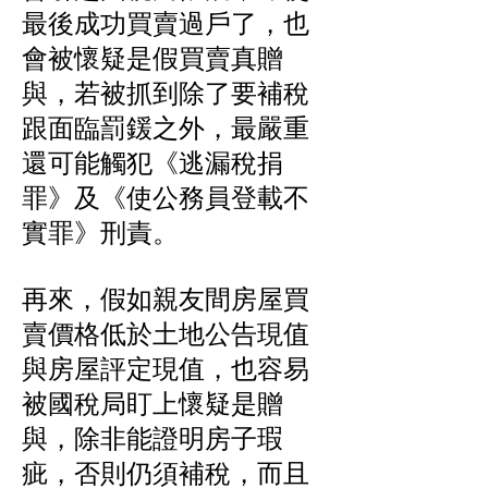
最後成功買賣過戶了，也
會被懷疑是假買賣真贈
與，若被抓到除了要補稅
跟面臨罰鍰之外，最嚴重
還可能觸犯《逃漏稅捐
罪》及《使公務員登載不
實罪》刑責。
再來，假如親友間房屋買
賣價格低於土地公告現值
與房屋評定現值，也容易
被國稅局盯上懷疑是贈
與，除非能證明房子瑕
疵，否則仍須補稅，而且