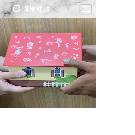
不是富爸爸 這樣送房給子女才
划算