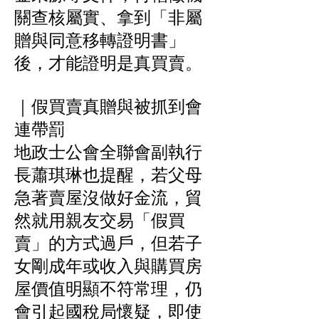
關查核屬實、拿到「非屬
贈與同意移轉證明書」
後，才能證明是真買賣。
｜假買賣真贈與被抓到會
連帶罰
地政士公會全聯會副執行
長蕭琪琳也提醒，若父母
急著賣屋沒做好金流，貿
然就用親友交易「假買
賣」的方式過戶，但若子
女剛成年或收入與購買房
屋價值明顯不符常理，仍
會引起國稅局懷疑，即使