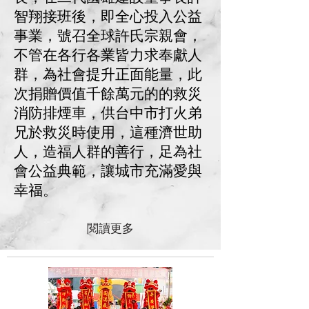
智翔接班後，即全心投入公益
事業，號召全球許氏宗親會，
不管在各行各業皆力求奉獻人
群，為社會提升正面能量，此
次捐贈價值千餘萬元的的救災
消防排煙車，供台中市打火弟
兄於救災時使用，這種濟世助
人，造福人群的善行，足為社
會公益典範，讓城市充滿愛與
幸福。
閱讀更多