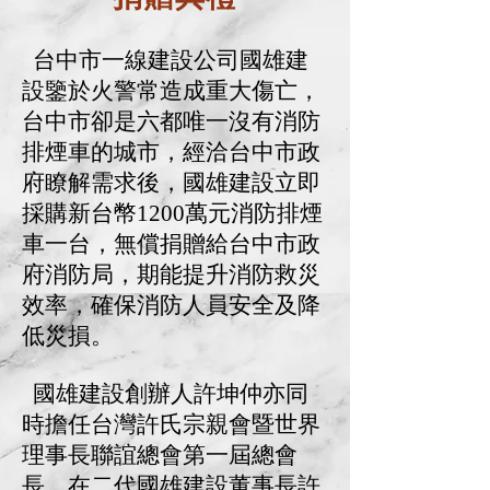
台中市一線建設公司國雄建
設鑒於火警常造成重大傷亡，
台中市卻是六都唯一沒有消防
排煙車的城市，經洽台中市政
府瞭解需求後，國雄建設立即
採購新台幣1200萬元消防排煙
車一台，無償捐贈給台中市政
府消防局，期能提升消防救災
效率，確保消防人員安全及降
低災損。
國雄建設創辦人許坤仲亦同
時擔任台灣許氏宗親會暨世界
理事長聯誼總會第一屆總會
長，在二代國雄建設董事長許