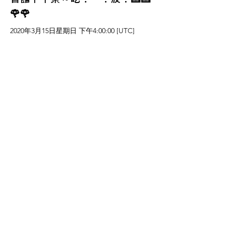
🌹🌹
2020年3月15日星期日 下午4:00:00 [UTC]
即日起至3/30止,為歡慶國雄青水硯粉絲專頁
成立，將舉辦按讚粉絲專頁留言分享好友活
動...
View More
2019.12第二梯次青水硯香港購
房團看房盛況
2019年12月29日星期日 下午4:00:00 [UTC]