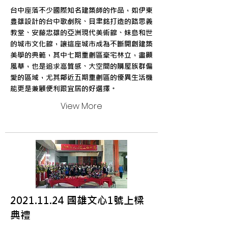
台中座落不少國際知名建築師的作品，如伊東
豊雄設計的台中歌劇院、貝聿銘打造的路思義
教堂、安藤忠雄的亞洲現代美術館、妹島和世
的城市文化館，讓這座城市成為不斷開創建築
美學的典範，其中七期重劃區豪宅林立，盡顯
風華，也是追求高質感、大空間的購屋族群偏
愛的區域，尤其鄰近五期重劃區的優異生活機
能更是兼顧便利跟宜居的好選擇。
View More
2021.11.24
國雄文心1號上樑
典禮