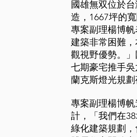
國雄無双位於台
造，1667坪的
專案副理楊博帆
建築非常困難，
觀視野優勢。」
七期豪宅推手吳
蘭克斯燈光規劃
專案副理楊博帆
計，「我們在3
綠化建築規劃，