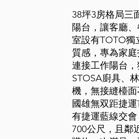
38坪3房格局
陽台，讓客廳、
室設有TOTO
質感，專為家庭
連接工作陽台，
STOSA廚具
機，無接縫檯面
國雄無双距捷運
有捷運藍線交會
700公尺，且