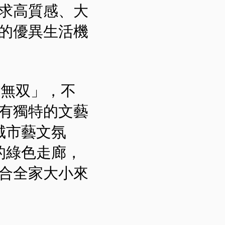
求高質感、大
的優異生活機
雄無双」，不
有獨特的文藝
城市藝文氛
的綠色走廊，
合全家大小來