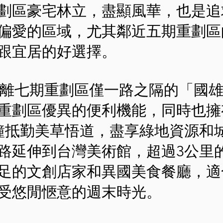
劃區豪宅林立，盡顯風華，也是追
偏愛的區域，尤其鄰近五期重劃區
跟宜居的好選擇。
距離七期重劃區僅一路之隔的「國
重劃區優異的便利機能，同時也擁
鐘抵勤美草悟道，盡享綠地資源和
路延伸到台灣美術館，超過3公里
足的文創店家和異國美食餐廳，適
受悠閒愜意的週末時光。