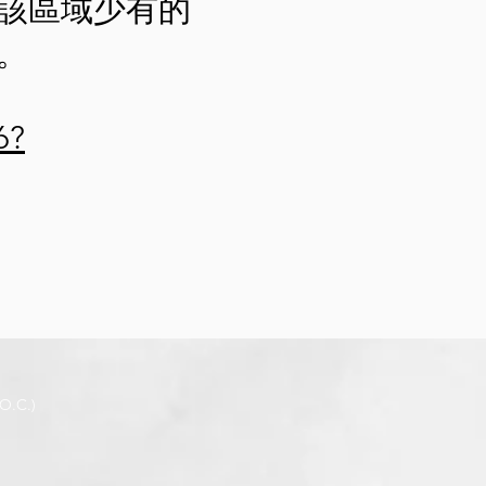
該區域少有的
。
6?
.O.C.)