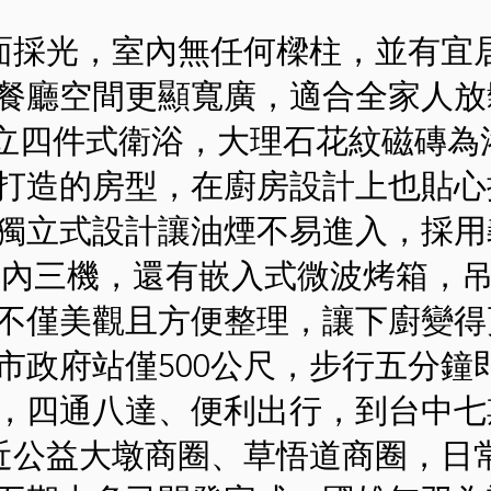
三面採光，室內無任何樑柱，並有宜
餐廳空間更顯寬廣，適合全家人放
獨立四件式衛浴，大理石花紋磁磚為
打造的房型，在廚房設計上也貼心
獨立式設計讓油煙不易進入，採用
、林內三機，還有嵌入式微波烤箱，
不僅美觀且方便整理，讓下廚變得
市政府站僅500公尺，步行五分鐘
，四通八達、便利出行，到台中七
鄰近公益大墩商圈、草悟道商圈，日