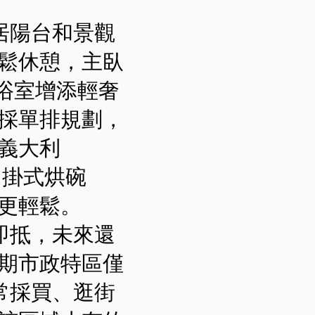
居陽台和景觀
鬆休憩，主臥
浴室增添輕奢
採單排規劃，
義大利
吊掛式烘碗
更輕鬆。
即抵，未來還
期市政特區僅
常採買、逛街