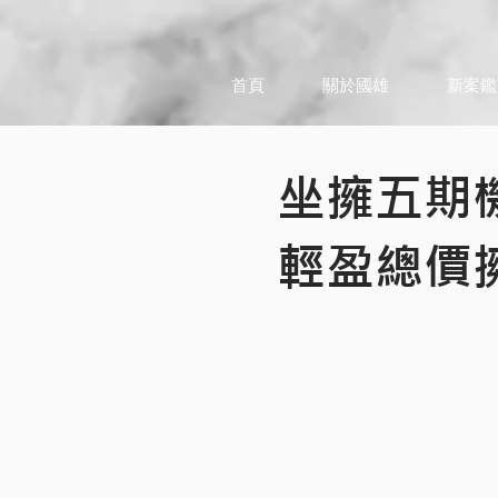
首頁
關於國雄
新案鑑
坐擁五期
輕盈總價