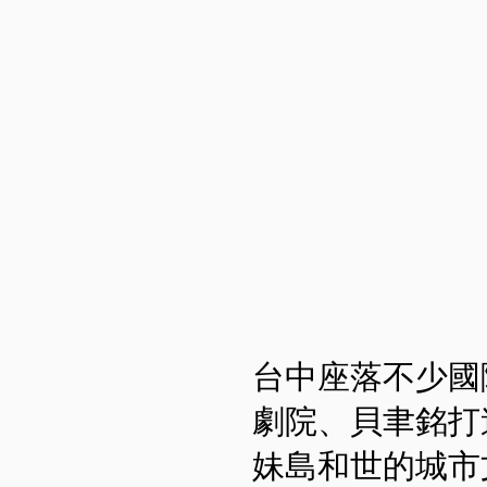
台中座落不少國
劇院、貝聿銘打
妹島和世的城市