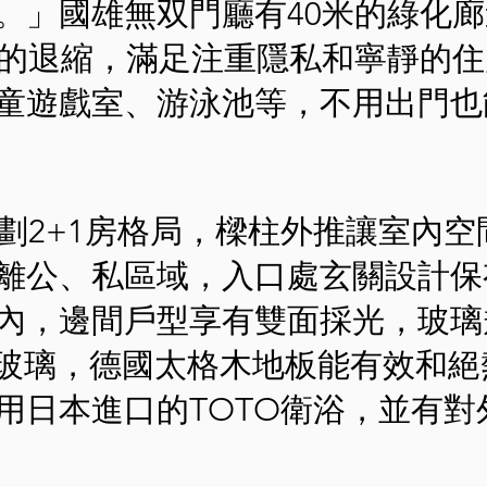
。」國雄無双門廳有40米的綠化
米的退縮，滿足注重隱私和寧靜的
童遊戲室、游泳池等，不用出門也
規劃2+1房格局，樑柱外推讓室內
離公、私區域，入口處玄關設計保
內，邊間戶型享有雙面採光，玻璃
W-E玻璃，德國太格木地板能有效和
用日本進口的TOTO衛浴，並有對