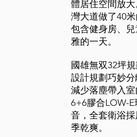
體居住空間放大
灣大道做了40
包含健身房、兒
雅的一天。
國雄無双32坪
設計規劃巧妙分
減少落塵帶入室
6+6膠合LO
音，全套衛浴採
季乾爽。