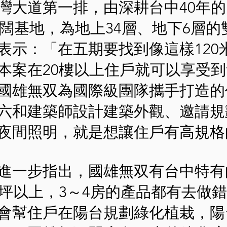
灣大道第一排，由深耕台中40年
寬闊基地，為地上34層、地下6層
表示：「在五期要找到像這樣120
本案在20樓以上住戶就可以享受
國雄無双為國際級團隊攜手打造的
六和建築師設計建築外觀、邀請規劃
夜間照明，就是想讓住戶有高規格
進一步指出，國雄無双有台中特有
8坪以上，3～4房的產品都有去做
會幫住戶在陽台規劃綠化植栽，陽