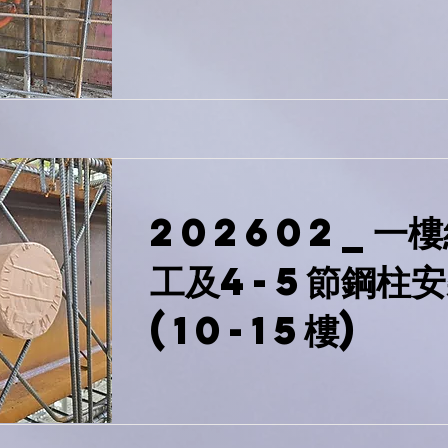
202602_一
工及4-5節鋼柱安
(10-15樓)