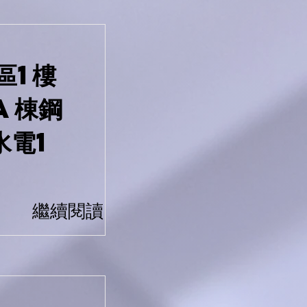
區1樓
A棟鋼
水電1
繼續閱讀