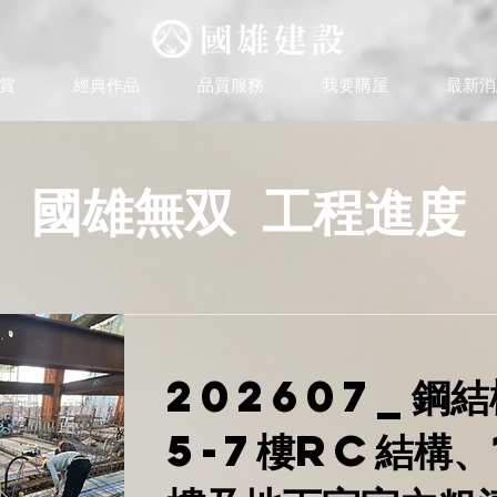
賞
經典作品
品質服務
我要購屋
最新消
國雄無双 工程進度
202607_鋼結
5-7樓RC結構、