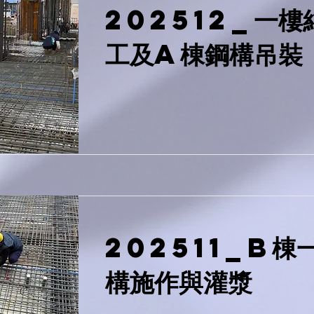
202512_一樓
工及A棟鋼構吊裝
202511_B棟
構施作與灌漿