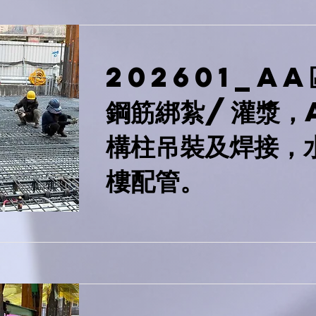
202601_AA
鋼筋綁紮/灌漿，
構柱吊裝及焊接，
樓配管。