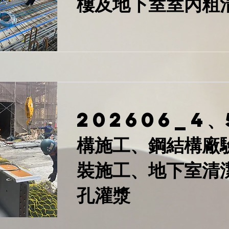
樓及地下室室內粗
202606_4、
構施工、鋼結構廠
裝施工、地下室清
孔灌漿