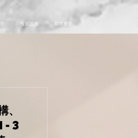
息
投資說房
都市更新
構、
1-3