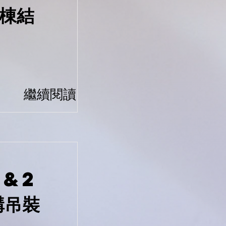
B棟結
繼續閱讀
L&2
構吊裝