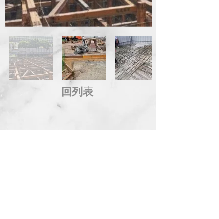
回列表
地 址：台中市西屯區市政北一路66號14樓
電 話：04-2258-8889 傳 真：04-2254-8899
信 箱：
service@kingdom.com.tw
Address：14F., No.66, Shizheng N. 1st Rd., Xitun
Dist., Taichung City 407, Taiwan (R.O.C.)
© 2014 KINGDOM DEVELOPMENT CO., LTD. All Rights
Reserved.