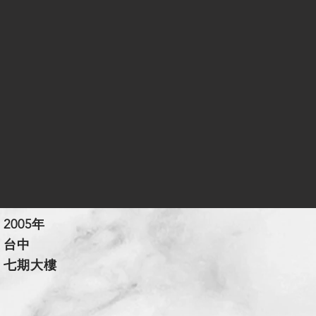
2005年
 台中
| 七期大樓