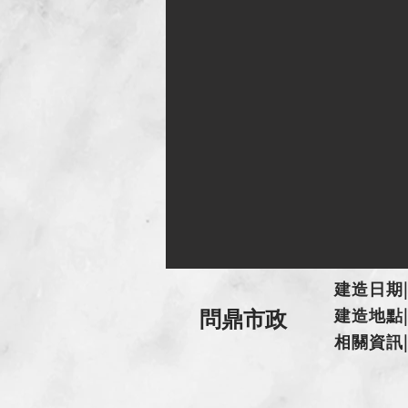
建造日期| 
建造地點|
問鼎市政
​相關資訊