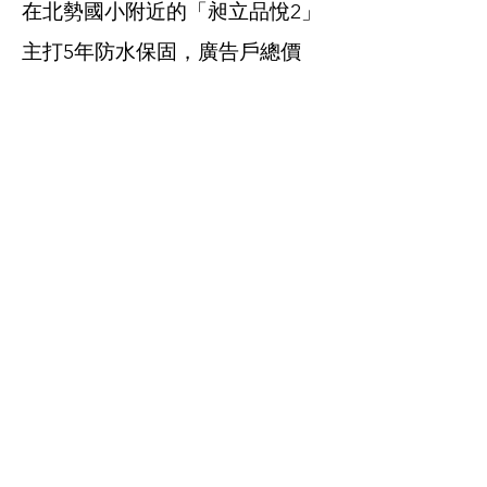
在北勢國小附近的「昶立品悅2」
主打5年防水保固，廣告戶總價
1168萬元起。
│建商以靜制動 大獎年底將揭曉
沙鹿區域為第一序列檢討範圍中
面積最大，將劃出面積達377公
頃。目前沙鹿區內已有開發商進
入收購土地，而原排定的建案也
暫緩公開與施工，期望年底解編
後，能夠大幅縮短開發期程與降
低成本效益，預期未來將有新一