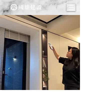
小心這些NG格局 讓你冷氣越
吹越花錢