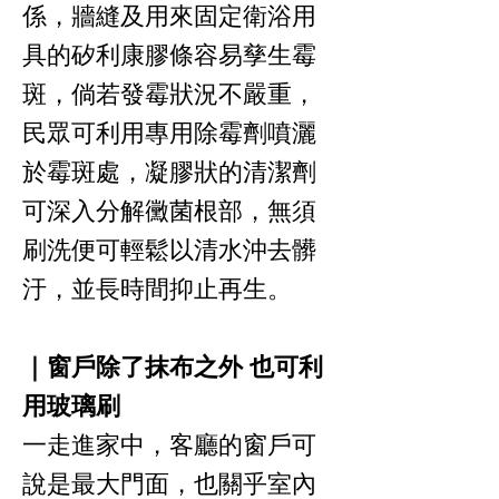
係，牆縫及用來固定衛浴用
具的矽利康膠條容易孳生霉
斑，倘若發霉狀況不嚴重，
民眾可利用專用除霉劑噴灑
於霉斑處，凝膠狀的清潔劑
可深入分解黴菌根部，無須
刷洗便可輕鬆以清水沖去髒
汙，並長時間抑止再生。
｜窗戶除了抹布之外 也可利
用玻璃刷
一走進家中，客廳的窗戶可
說是最大門面，也關乎室內