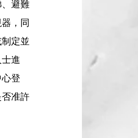
梯、避難
視器，同
或制定並
人士進
中心登
是否准許