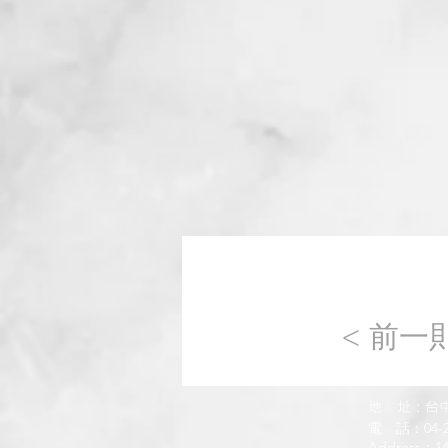
< 前一
地 址：台
電 話：04-2
Address：14F.