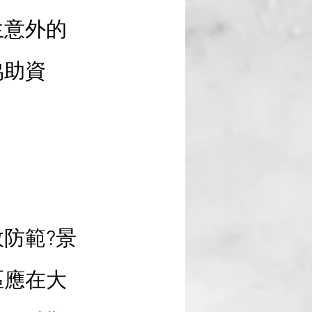
生意外的
協助資
防範?景
區應在大