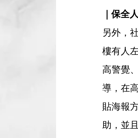
｜保全
另外，
樓有人
高警覺
導，在
貼海報
助，並