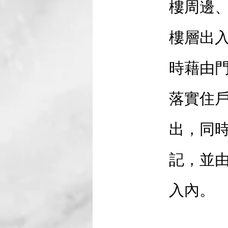
樓周邊
樓層出
時藉由
落實住
出，同
記，並
入內。