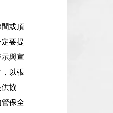
梯間或頂
一定要提
警示與宣
方，以張
提供協
物管保全