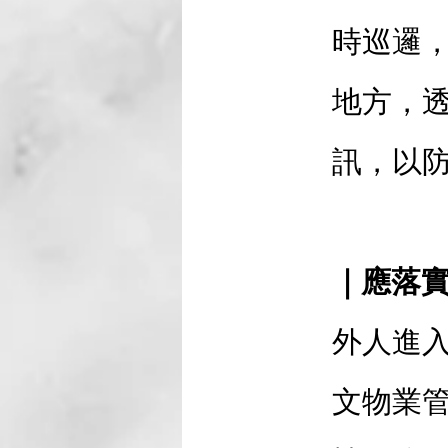
時巡邏
地方，
訊，以
｜應落
外人進
文物業