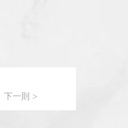
下一則 >
.O.C.)