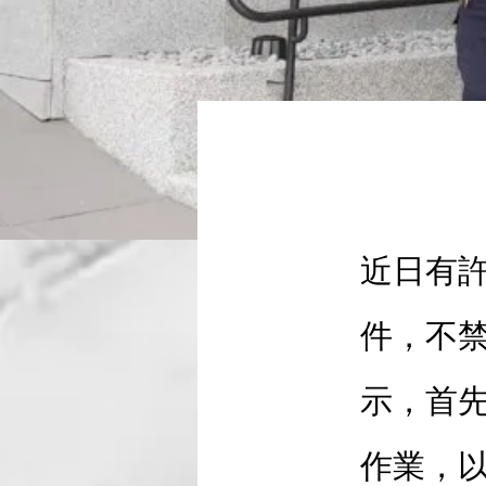
自殺意外
近日有
件，不
示，首
作業，