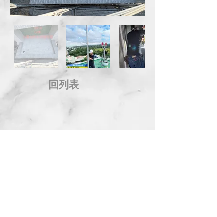
回列表
地 址：台中市西屯區市政北一路66號14樓
電 話：04-2258-8889 傳 真：04-2254-8899
信 箱：
service@kingdom.com.tw
Address：14F., No.66, Shizheng N. 1st Rd., Xitun
Dist., Taichung City 407, Taiwan (R.O.C.)
© 2014 KINGDOM DEVELOPMENT CO., LTD. All Rights
Reserved.