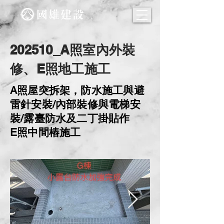
202510_A照室內外裝
修、E照地工施工
A照屋突拆架，防水施工與避
雷針安裝/內部裝修與電梯安
裝/露臺防水及二丁掛貼作
E照中間樁施工