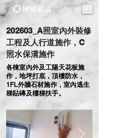
202603_A照室內外裝修
工程及人行道施作，C
照水保溝施作
各棟室內外及工陽天花板施
作，地坪打底，頂樓防水，
1FL外牆石材施作，室內逃生
梯貼磚及樓梯扶手。