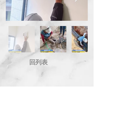
回列表
地 址：台中市西屯區市政北一路66號14樓
電 話：04-2258-8889 傳 真：04-2254-8899
信 箱：
service@kingdom.com.tw
Address：14F., No.66, Shizheng N. 1st Rd., Xitun
Dist., Taichung City 407, Taiwan (R.O.C.)
© 2014 KINGDOM DEVELOPMENT CO., LTD. All Rights