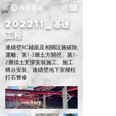
202211_基礎
工程
連續壁RC鋪面及相關設施破除
運離、第1-3層土方開挖、第1-
2層擋土支撐安裝施工、施工
構台安裝、連續壁地下室樑柱
打石整修