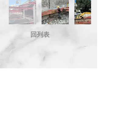
回列表
地 址：台中市西屯區市政北一路66號14樓
電 話：04-2258-8889 傳 真：04-2254-8899
信 箱：
service@kingdom.com.tw
Address：14F., No.66, Shizheng N. 1st Rd., Xitun
Dist., Taichung City 407, Taiwan (R.O.C.)
© 2014 KINGDOM DEVELOPMENT CO., LTD. All Rights
Reserved.
隱私權政策