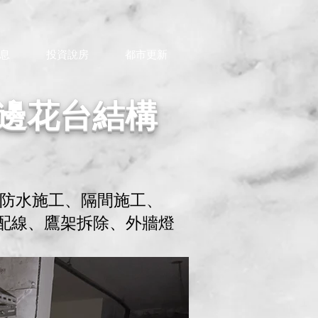
息
投資說房
都市更新
邊花台結構
防水施工、隔間施工、
盤配線、鷹架拆除、外牆燈