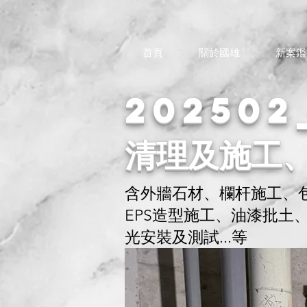
首頁
關於國雄
新案鑑
20250
清理及施工
含外牆石材、欄杆施工、
EPS造型施工、油漆批
光安裝及測試...等