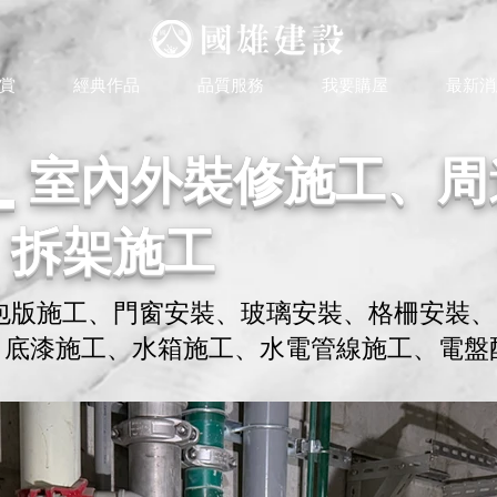
賞
經典作品
品質服務
我要購屋
最新消
2_室內外裝修施工、周
、拆架施工
包版施工、門窗安裝、玻璃安裝、格柵安裝、
土、底漆施工、水箱施工、水電管線施工、電