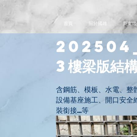
首頁
關於國雄
新案鑑
202504
3樓梁版結
含鋼筋、模板、水電、整
設備基座施工、開口安全
裝銜接...等