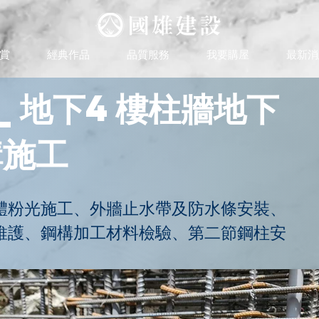
賞
經典作品
品質服務
我要購屋
最新消
_地下4樓柱牆地下
構施工
體粉光施工、外牆止水帶及防水條安裝、
維護、鋼構加工材料檢驗、第二節鋼柱安