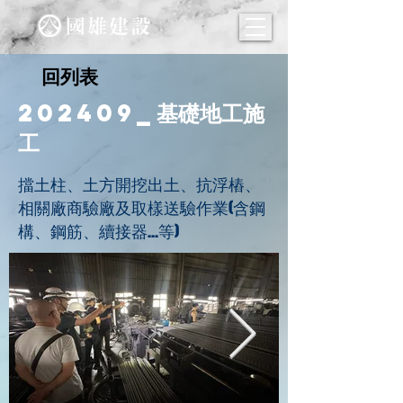
回列表
202409_基礎地工施
工
擋土柱、土方開挖出土、抗浮樁、
相關廠商驗廠及取樣送驗作業(含鋼
構、鋼筋、續接器...等)