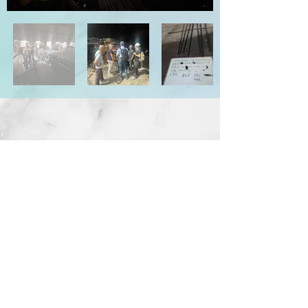
地 址：台中市西屯區市政北一路66號14樓
電 話：04-2258-8889 傳 真：04-2254-8899
信 箱：
service@kingdom.com.tw
Address：14F., No.66, Shizheng N. 1st Rd., Xitun
Dist., Taichung City 407, Taiwan (R.O.C.)
© 2014 KINGDOM DEVELOPMENT CO., LTD. All Rights
Reserved.
隱私權政策
國雄無双
國雄集團
國雄仰德大道
國雄中正