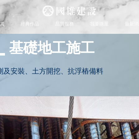
賞
經典作品
品質服務
我要購屋
最新消
_基礎地工施工
測及安裝、土方開挖、抗浮樁備料