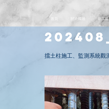
首頁
關於國雄
新案鑑
202408
擋土柱施工、監測系統觀