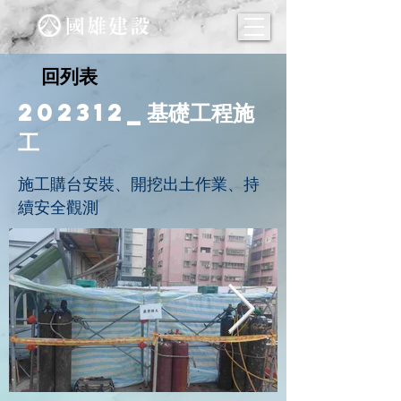
回列表
202312_基礎工程施
工
施工購台安裝、開挖出土作業、持
續安全觀測