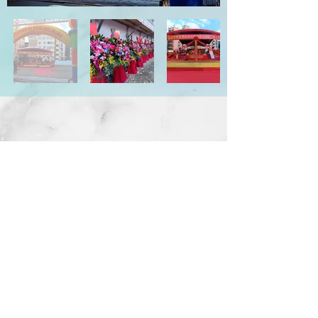
地 址：台中市西屯區市政北一路66號14樓
電 話：04-2258-8889 傳 真：04-2254-8899
信 箱：
service@kingdom.com.tw
Address：14F., No.66, Shizheng N. 1st Rd., Xitun
Dist., Taichung City 407, Taiwan (R.O.C.)
© 2014 KINGDOM DEVELOPMENT CO., LTD. All Rights
Reserved.
隱私權政策
國雄無双
國雄集團
國雄仰德大道
國雄中正