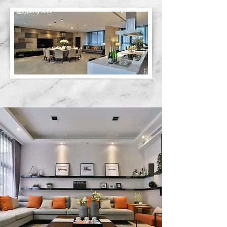
禮約party zone