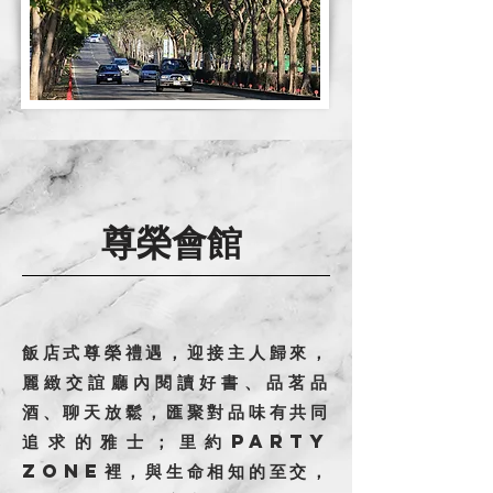
尊榮會館
飯店式尊榮禮遇，迎接主人歸來，
麗緻交誼廳內閱讀好書、品茗品
酒、聊天放鬆，匯聚對品味有共同
追求的雅士；里約party
zone裡，與生命相知的至交，