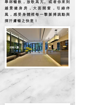
舉杯暢飲，放歌高亢。或者你來到
越景健身房，大面開窗，引綠伴
風，感受身體裡每一擊脈搏跳動與
揮汗膚暢之快意！
仰極大廳
​麗緻交誼廳