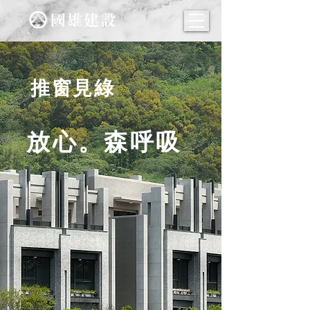
​推窗見綠
放心。森呼吸