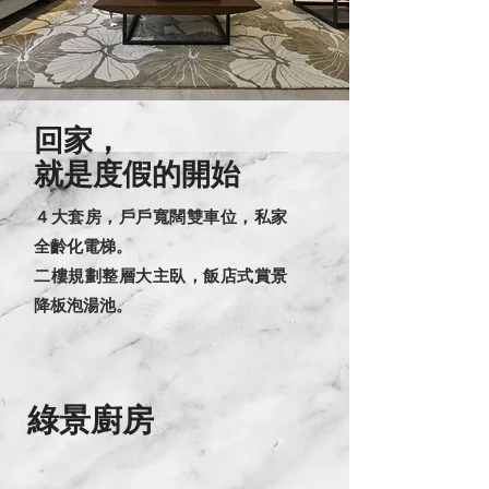
回家，
就是度假的開始
４大套房，戶戶寬闊雙車位，私家
全齡化電梯。
二樓規劃整層大主臥，飯店式賞景
降板泡湯池。
綠景廚房