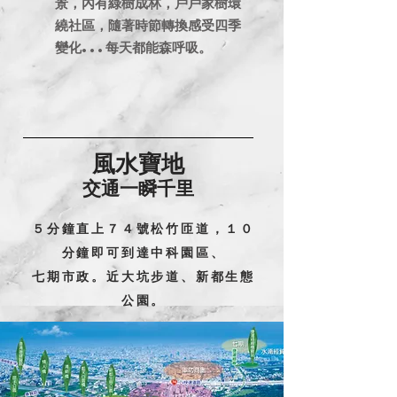
景，內有綠樹成林，戶戶家樹環
繞社區，隨著時節轉換感受四季
變化...每天都能森呼吸。
風水寶地
交通一瞬千里​
５分鐘直上７４號松竹匝道，１０
分鐘即可到達中科園區、
七期市政。近大坑步道、新都生態
公園。