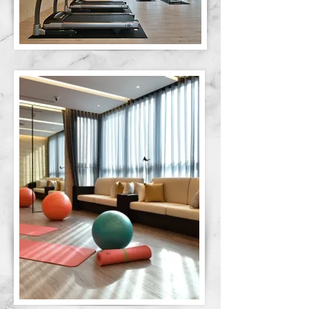
悅景瑜珈館