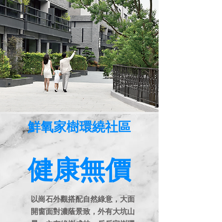
鮮氧家樹環繞社區
健康無價
以崗石外觀搭配自然綠意，大面
開窗面對濃蔭景致，外有大坑山