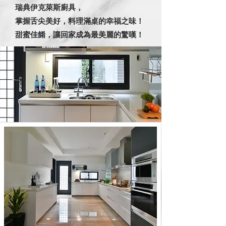
​瑞典伊克萊斯廚具，
掌握舌尖美好，料理滿桌的幸福之味！
甜蜜佳餚，讓回家成為最美麗的驚嘆！