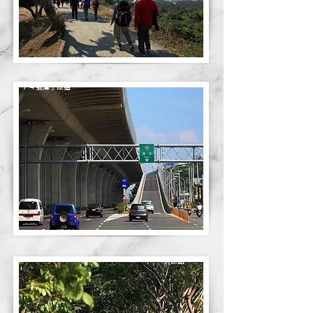
７４號潭子匝道
太原路