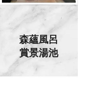
森蘊風呂
賞景湯池
​墨晶玉石降版式浴缸，尊榮賞景泡湯的休閒氛
圍，嚴選ＴＯＴＯ頂級喜貼心系列，大尺寸舒
適免治馬桶，飯店式人造石檯面，乾濕分離，