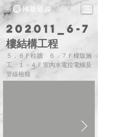
202011_6-7
樓結構工程
５．６Ｆ柱牆 ６．７Ｆ樑版施
工 １－４Ｆ室內水電拉電線及
管線檢核