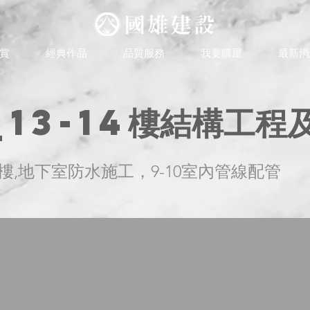
賞
經典作品
品質服務
我要購屋
最新消
_13-14樓結構工程
9樓,地下室防水施工，9-10室內管線配管