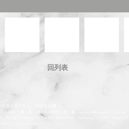
回列表
中市西屯區市政北一路66號14樓
258-8889 傳 真：04-2254-8899 信 箱：
service@kingdom.com.tw
, No.66, Shizheng N. 1st Rd., Xitun Dist., Taichung City 407, Taiwan (R
OPMENT CO., LTD. All Rights Reserved.