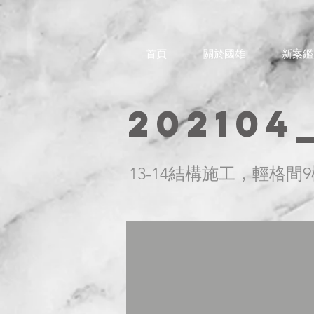
首頁
關於國雄
新案鑑
202104
13-14結構施工，輕格間