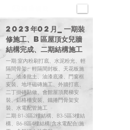
2023年02月_一期裝
修施工、B區屋頂女兒牆
結構完成、二期結構施工
一期:室內粉刷打底、水泥粉光、輕
隔間骨架、輕隔間封板、天花板施
工、油漆批土、油漆底漆、門窗框
安裝、地坪磁磚施工、外牆打底、
二丁掛磚貼做、會館屋頂爬梯安
裝、鋁格柵安裝、鐵捲門骨架安
裝、水電配管施工
二期:B1-3區2樓結構、B3-5區3樓結
構、B6-8區4樓結構(含水電配合)施